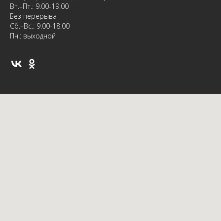
Вт.–Пт.: 9.00-19.00
Без перерыва
Сб.–Вс.: 9.00-18.00
Пн.: выходной