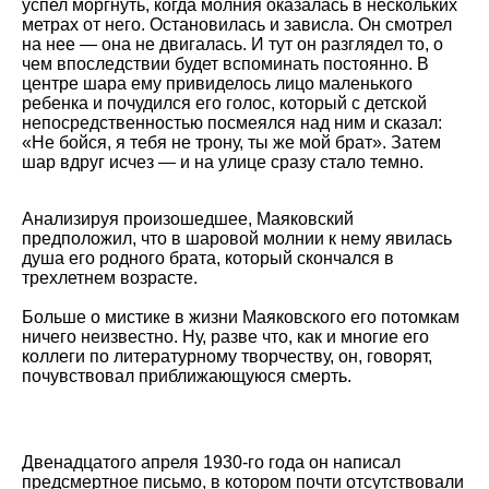
успел моргнуть, когда молния оказалась в нескольких
метрах от него. Остановилась и зависла. Он смотрел
на нее — она не двигалась. И тут он разглядел то, о
чем впоследствии будет вспоминать постоянно. В
центре шара ему привиделось лицо маленького
ребенка и почудился его голос, который с детской
непосредственностью посмеялся над ним и сказал:
«Не бойся, я тебя не трону, ты же мой брат». Затем
шар вдруг исчез — и на улице сразу стало темно.
Анализируя произошедшее, Маяковский
предположил, что в шаровой молнии к нему явилась
душа его родного брата, который скончался в
трехлетнем возрасте.
Больше о мистике в жизни Маяковского его потомкам
ничего неизвестно. Ну, разве что, как и многие его
коллеги по литературному творчеству, он, говорят,
почувствовал приближающуюся смерть.
Двенадцатого апреля 1930-го года он написал
предсмертное письмо, в котором почти отсутствовали