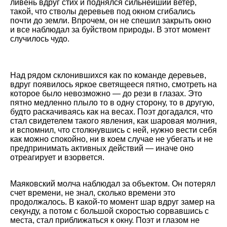
ливень вдруг стих и поднялся сильнейший ветер,
такой, что стволы деревьев под окном сгибались
почти до земли. Впрочем, он не спешил закрыть окно
и все наблюдал за буйством природы. В этот момент
случилось чудо.
Над рядом склонившихся как по команде деревьев,
вдруг появилось яркое светящееся пятно, смотреть на
которое было невозможно — до рези в глазах. Это
пятно медленно плыло то в одну сторону, то в другую,
будто раскачиваясь как на весах. Поэт догадался, что
стал свидетелем такого явления, как шаровая молния,
и вспомнил, что столкнувшись с ней, нужно вести себя
как можно спокойно, ни в коем случае не убегать и не
предпринимать активных действий — иначе оно
отреагирует и взорвется.
Маяковский молча наблюдал за объектом. Он потерял
счет времени, не знал, сколько времени это
продолжалось. В какой-то момент шар вдруг замер на
секунду, а потом с большой скоростью сорвавшись с
места, стал приближаться к окну. Поэт и глазом не