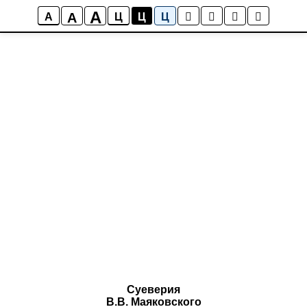
A
A
A
Ц
Ц
Ц
Суеверия
В.В. Маяковского