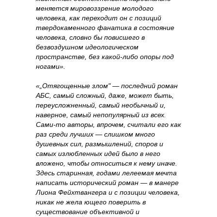
меняется мировоззрение молодого
человека, как переходит он с позиций
твердокаменного фанатика в состояние
человека, словно бы повисшего в
безвоздушном идеологическом
пространстве, без какой‑либо опоры под
ногами».
«„Отягощенные злом" — последний роман
АБС, самый сложный, даже, может быть,
переусложненный, самый необычный и,
наверное, самый непопулярный из всех.
Сами‑то авторы, впрочем, считали его как
раз среди лучших — слишком много
душевных сил, размышлений, споров и
самых излюбленных идей было в него
вложено, чтобы относиться к нему иначе.
Здесь старинная, годами лелеемая мечта
написать исторический роман — в манере
Лиона Фейхтвангера и с позиции человека,
никак не жела ющего поверить в
существование объективной и