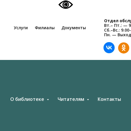
Отдел обсл
Вт.– Пт.: — 9
Услуги
Филиалы
Документы
Сб.–Вс.: 9.00
Пн. — Выхо
О библиотеке
Читателям
Контакты