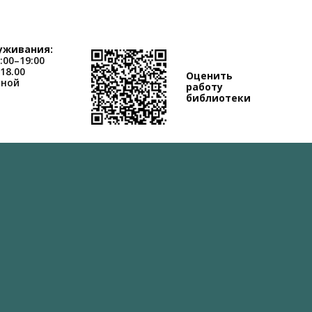
уживания:
:00–19:00
-18.00
Оценить
дной
работу
библиотеки