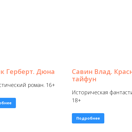
к Герберт. Дюна
Савин Влад. Крас
тайфун
стический роман. 16+
Историческая фантасти
18+
обнее
Подробнее