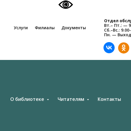
Отдел обсл
Вт.– Пт.: — 9
Услуги
Филиалы
Документы
Сб.–Вс.: 9.00
Пн. — Выхо
О библиотеке
Читателям
Контакты