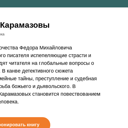
я Карамазовы
ика
орчества Федора Михайловича
ого писателя испепеляющие страсти и
дят читателя на глобальные вопросы о
. В канве детективного сюжета
мейные тайны, преступление и судебная
рьба божьего и дьявольского. В
 Карамазовых становится повествованием
еловека.
ронировать книгу