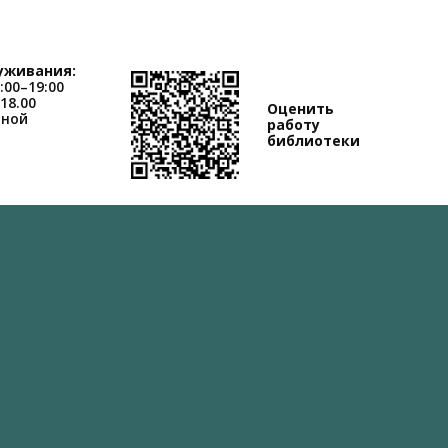
уживания:
:00–19:00
-18.00
Оценить
дной
работу
библиотеки