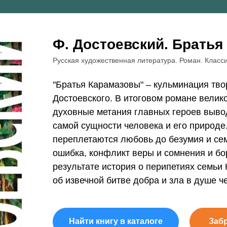
Ф. Достоевский. Брать
Русская художественная литература. Роман. Класс
"Братья Карамазовы" – кульминация тв
Достоевского. В итоговом романе велик
духовные метания главных героев выво
самой сущности человека и его природе
переплетаются любовь до безумия и се
ошибка, конфликт веры и сомнения и бо
результате история о перипетиях семьи
об извечной битве добра и зла в душе ч
Найти книгу в каталоге
Заб