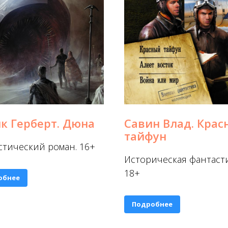
к Герберт. Дюна
Савин Влад. Крас
тайфун
стический роман. 16+
Историческая фантасти
18+
обнее
Подробнее