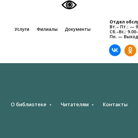
Отдел обсл
Вт.– Пт.: — 9
Услуги
Филиалы
Документы
Сб.–Вс.: 9.00
Пн. — Выхо
О библиотеке
Читателям
Контакты