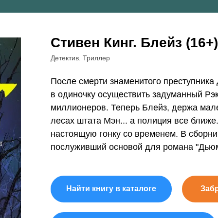
Стивен Кинг. Блейз (16+)
Детектив. Триллер
После смерти знаменитого преступника 
в одиночку осуществить задуманный Рэ
миллионеров. Теперь Блейз, держа мале
лесах штата Мэн... а полиция все ближе
настоящую гонку со временем. В сборни
послуживший основой для романа "Дьюм
Найти книгу в каталоге
Заб