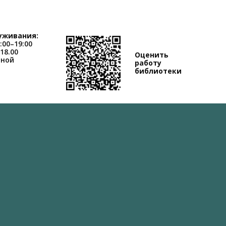
уживания:
:00–19:00
-18.00
Оценить
дной
работу
библиотеки