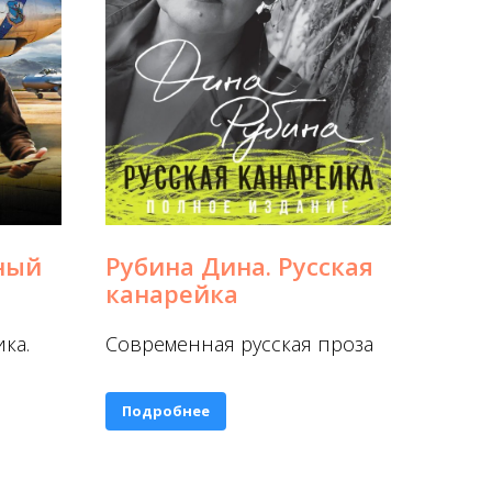
ный
Рубина Дина. Русская
канарейка
ка.
Современная русская проза
Подробнее